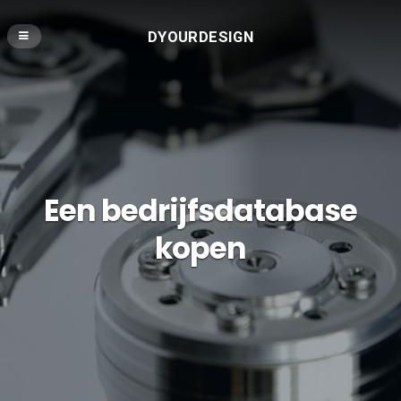
DYOURDESIGN
Een bedrijfsdatabase
kopen