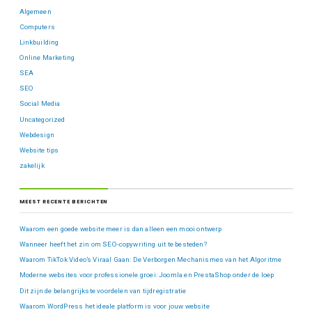
Algemeen
Computers
Linkbuilding
Online Marketing
SEA
SEO
Social Media
Uncategorized
Webdesign
Website tips
zakelijk
MEEST RECENTE BERICHTEN
Waarom een goede website meer is dan alleen een mooi ontwerp
Wanneer heeft het zin om SEO-copywriting uit te besteden?
Waarom TikTok Video’s Viraal Gaan: De Verborgen Mechanismes van het Algoritme
Moderne websites voor professionele groei: Joomla en PrestaShop onder de loep
Dit zijn de belangrijkste voordelen van tijdregistratie
Waarom WordPress het ideale platform is voor jouw website