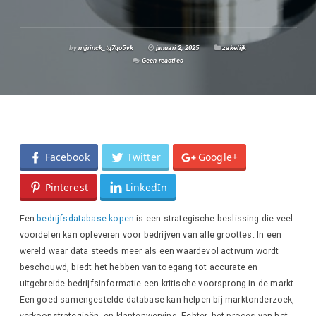
by
mjjrinck_tg7qo5vk
januari 2, 2025
zakelijk
Geen reacties
Facebook
Twitter
Google+
Pinterest
LinkedIn
Een
bedrijfsdatabase kopen
is een strategische beslissing die veel
voordelen kan opleveren voor bedrijven van alle groottes. In een
wereld waar data steeds meer als een waardevol activum wordt
beschouwd, biedt het hebben van toegang tot accurate en
uitgebreide bedrijfsinformatie een kritische voorsprong in de markt.
Een goed samengestelde database kan helpen bij marktonderzoek,
verkoopstrategieën, en klantenwerving. Echter, het proces van het