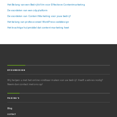
Het Belang van een Bedrijfsfilm voor Effectieve Contentmarketing
De voordelen van een cdp platform
De voordelen van Content Marketing voor jouw bedrijf
Het belang van professioneel WordPress webdesign
Het krachtige hulpmiddel dat content marketing heet
DYOURDESIGN
Wij helpen u met het online vindbaar maken van uw bedrijf. Heeft u advies nodig?
Neem dan contact met ons op!
PAGINA’S
Blog
contact