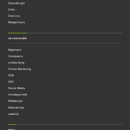
Dyourdesign
links
Over ons
Webpartners
CATEGORIEËN
Algemeen
Computers
Linkbuilding
Online Marketing
SEA
SEO
Social Media
Uncategorized
Webdesign
Website tips
zakelijk
META