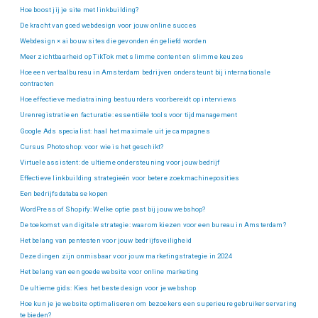
Hoe boost jij je site met linkbuilding?
De kracht van goed webdesign voor jouw online succes
Webdesign × ai bouw sites die gevonden én geliefd worden
Meer zichtbaarheid op TikTok met slimme content en slimme keuzes
Hoe een vertaalbureau in Amsterdam bedrijven ondersteunt bij internationale
contracten
Hoe effectieve mediatraining bestuurders voorbereidt op interviews
Urenregistratie en facturatie: essentiële tools voor tijdmanagement
Google Ads specialist: haal het maximale uit je campagnes
Cursus Photoshop: voor wie is het geschikt?
Virtuele assistent: de ultieme ondersteuning voor jouw bedrijf
Effectieve linkbuilding strategieën voor betere zoekmachineposities
Een bedrijfsdatabase kopen
WordPress of Shopify: Welke optie past bij jouw webshop?
De toekomst van digitale strategie: waarom kiezen voor een bureau in Amsterdam?
Het belang van pentesten voor jouw bedrijfsveiligheid
Deze dingen zijn onmisbaar voor jouw marketingstrategie in 2024
Het belang van een goede website voor online marketing
De ultieme gids: Kies het beste design voor je webshop
Hoe kun je je website optimaliseren om bezoekers een superieure gebruikerservaring
te bieden?