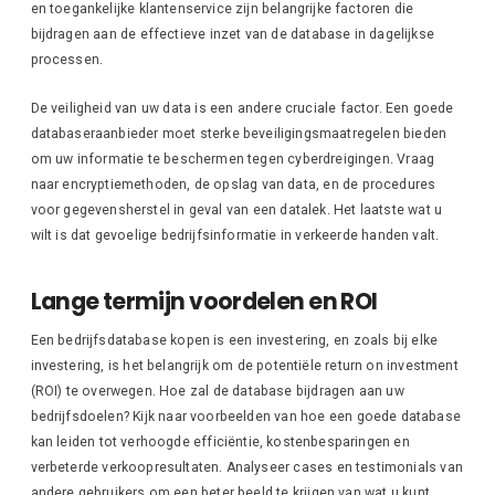
en toegankelijke klantenservice zijn belangrijke factoren die
bijdragen aan de effectieve inzet van de database in dagelijkse
processen.
De veiligheid van uw data is een andere cruciale factor. Een goede
databaseraanbieder moet sterke beveiligingsmaatregelen bieden
om uw informatie te beschermen tegen cyberdreigingen. Vraag
naar encryptiemethoden, de opslag van data, en de procedures
voor gegevensherstel in geval van een datalek. Het laatste wat u
wilt is dat gevoelige bedrijfsinformatie in verkeerde handen valt.
Lange termijn voordelen en ROI
Een bedrijfsdatabase kopen is een investering, en zoals bij elke
investering, is het belangrijk om de potentiële return on investment
(ROI) te overwegen. Hoe zal de database bijdragen aan uw
bedrijfsdoelen? Kijk naar voorbeelden van hoe een goede database
kan leiden tot verhoogde efficiëntie, kostenbesparingen en
verbeterde verkoopresultaten. Analyseer cases en testimonials van
andere gebruikers om een beter beeld te krijgen van wat u kunt