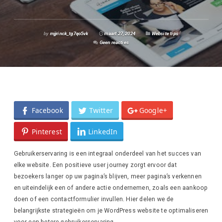
by
mjjrinck_tg7qo5vk
maart 27, 2024
Website tips
Geen reacties
Facebook
Twitter
Google+
Pinterest
LinkedIn
Gebruikerservaring is een integraal onderdeel van het succes van
elke website. Een positieve user journey zorgt ervoor dat
bezoekers langer op uw pagina’s blijven, meer pagina’s verkennen
en uiteindelijk een of andere actie ondernemen, zoals een aankoop
doen of een contactformulier invullen. Hier delen we de
belangrijkste strategieën om je WordPress website te optimaliseren
voor een betere gebruikerservaring.