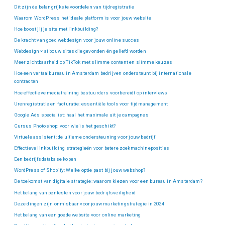
Dit zijn de belangrijkste voordelen van tijdregistratie
Waarom WordPress het ideale platform is voor jouw website
Hoe boost jij je site met linkbuilding?
De kracht van goed webdesign voor jouw online succes
Webdesign × ai bouw sites die gevonden én geliefd worden
Meer zichtbaarheid op TikTok met slimme content en slimme keuzes
Hoe een vertaalbureau in Amsterdam bedrijven ondersteunt bij internationale
contracten
Hoe effectieve mediatraining bestuurders voorbereidt op interviews
Urenregistratie en facturatie: essentiële tools voor tijdmanagement
Google Ads specialist: haal het maximale uit je campagnes
Cursus Photoshop: voor wie is het geschikt?
Virtuele assistent: de ultieme ondersteuning voor jouw bedrijf
Effectieve linkbuilding strategieën voor betere zoekmachineposities
Een bedrijfsdatabase kopen
WordPress of Shopify: Welke optie past bij jouw webshop?
De toekomst van digitale strategie: waarom kiezen voor een bureau in Amsterdam?
Het belang van pentesten voor jouw bedrijfsveiligheid
Deze dingen zijn onmisbaar voor jouw marketingstrategie in 2024
Het belang van een goede website voor online marketing