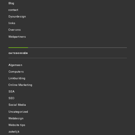
Blog
contact
Dyourdesign
links
Over ons
Webpartners
CATEGORIEËN
Algemeen
Computers
Linkbuilding
Online Marketing
SEA
SEO
Social Media
Uncategorized
Webdesign
Website tips
zakelijk