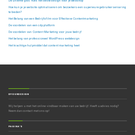
De ultieme gids: Kies het beste design voor je webshop
Hoe kun je je website optimaliseren om bezoekers een superieure gebruikerservaring
te bieden?
Het Belang van een Bedrijfsfilm voor Effectieve Contentmarketing
De voordelen van een cdp platform
De voordelen van Content Marketing voor jouw bedrijf
Het belang van professioneel WordPress webdesign
Het krachtige hulpmiddel dat content marketing heet
DYOURDESIGN
Wij helpen u met het online vindbaar maken van uw bedrijf. Heeft u advies nodig?
Neem dan contact met ons op!
PAGINA’S