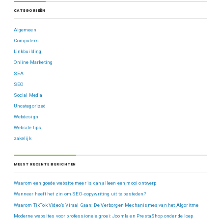
CATEGORIEËN
Algemeen
Computers
Linkbuilding
Online Marketing
SEA
SEO
Social Media
Uncategorized
Webdesign
Website tips
zakelijk
MEEST RECENTE BERICHTEN
Waarom een goede website meer is dan alleen een mooi ontwerp
Wanneer heeft het zin om SEO-copywriting uit te besteden?
Waarom TikTok Video’s Viraal Gaan: De Verborgen Mechanismes van het Algoritme
Moderne websites voor professionele groei: Joomla en PrestaShop onder de loep