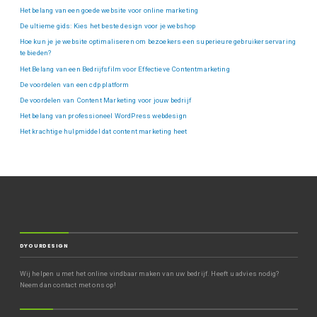
Het belang van een goede website voor online marketing
De ultieme gids: Kies het beste design voor je webshop
Hoe kun je je website optimaliseren om bezoekers een superieure gebruikerservaring
te bieden?
Het Belang van een Bedrijfsfilm voor Effectieve Contentmarketing
De voordelen van een cdp platform
De voordelen van Content Marketing voor jouw bedrijf
Het belang van professioneel WordPress webdesign
Het krachtige hulpmiddel dat content marketing heet
DYOURDESIGN
Wij helpen u met het online vindbaar maken van uw bedrijf. Heeft u advies nodig?
Neem dan contact met ons op!