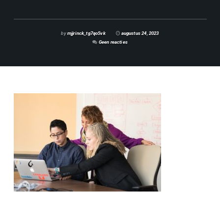
by
mjjrinck_tg7qo5vk
augustus 24, 2023
Geen reacties