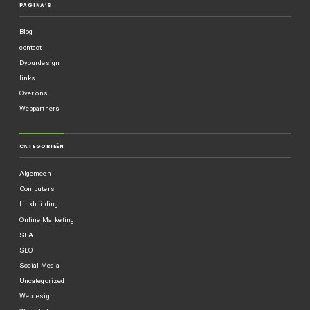
PAGINA’S
Blog
contact
Dyourdesign
links
Over ons
Webpartners
CATEGORIEËN
Algemeen
Computers
Linkbuilding
Online Marketing
SEA
SEO
Social Media
Uncategorized
Webdesign