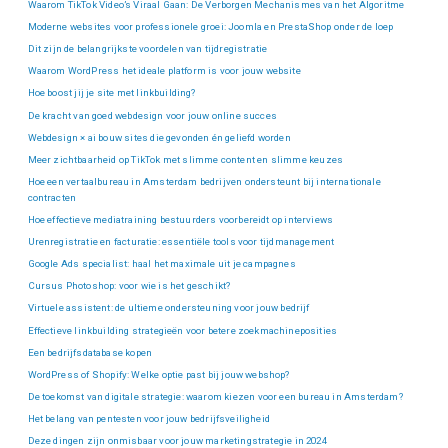
Waarom TikTok Video’s Viraal Gaan: De Verborgen Mechanismes van het Algoritme
Moderne websites voor professionele groei: Joomla en PrestaShop onder de loep
Dit zijn de belangrijkste voordelen van tijdregistratie
Waarom WordPress het ideale platform is voor jouw website
Hoe boost jij je site met linkbuilding?
De kracht van goed webdesign voor jouw online succes
Webdesign × ai bouw sites die gevonden én geliefd worden
Meer zichtbaarheid op TikTok met slimme content en slimme keuzes
Hoe een vertaalbureau in Amsterdam bedrijven ondersteunt bij internationale
contracten
Hoe effectieve mediatraining bestuurders voorbereidt op interviews
Urenregistratie en facturatie: essentiële tools voor tijdmanagement
Google Ads specialist: haal het maximale uit je campagnes
Cursus Photoshop: voor wie is het geschikt?
Virtuele assistent: de ultieme ondersteuning voor jouw bedrijf
Effectieve linkbuilding strategieën voor betere zoekmachineposities
Een bedrijfsdatabase kopen
WordPress of Shopify: Welke optie past bij jouw webshop?
De toekomst van digitale strategie: waarom kiezen voor een bureau in Amsterdam?
Het belang van pentesten voor jouw bedrijfsveiligheid
Deze dingen zijn onmisbaar voor jouw marketingstrategie in 2024