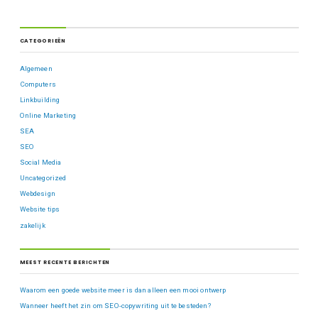
CATEGORIEËN
Algemeen
Computers
Linkbuilding
Online Marketing
SEA
SEO
Social Media
Uncategorized
Webdesign
Website tips
zakelijk
MEEST RECENTE BERICHTEN
Waarom een goede website meer is dan alleen een mooi ontwerp
Wanneer heeft het zin om SEO-copywriting uit te besteden?