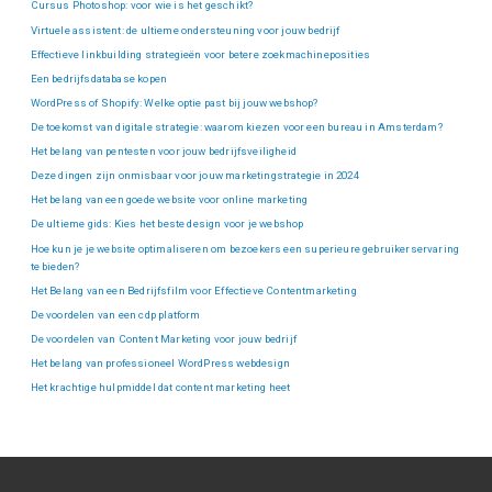
Cursus Photoshop: voor wie is het geschikt?
Virtuele assistent: de ultieme ondersteuning voor jouw bedrijf
Effectieve linkbuilding strategieën voor betere zoekmachineposities
Een bedrijfsdatabase kopen
WordPress of Shopify: Welke optie past bij jouw webshop?
De toekomst van digitale strategie: waarom kiezen voor een bureau in Amsterdam?
Het belang van pentesten voor jouw bedrijfsveiligheid
Deze dingen zijn onmisbaar voor jouw marketingstrategie in 2024
Het belang van een goede website voor online marketing
De ultieme gids: Kies het beste design voor je webshop
Hoe kun je je website optimaliseren om bezoekers een superieure gebruikerservaring
te bieden?
Het Belang van een Bedrijfsfilm voor Effectieve Contentmarketing
De voordelen van een cdp platform
De voordelen van Content Marketing voor jouw bedrijf
Het belang van professioneel WordPress webdesign
Het krachtige hulpmiddel dat content marketing heet