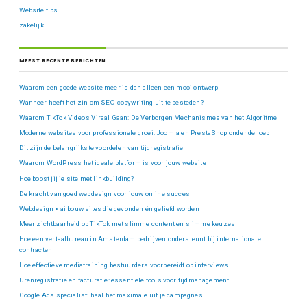
Website tips
zakelijk
MEEST RECENTE BERICHTEN
Waarom een goede website meer is dan alleen een mooi ontwerp
Wanneer heeft het zin om SEO-copywriting uit te besteden?
Waarom TikTok Video’s Viraal Gaan: De Verborgen Mechanismes van het Algoritme
Moderne websites voor professionele groei: Joomla en PrestaShop onder de loep
Dit zijn de belangrijkste voordelen van tijdregistratie
Waarom WordPress het ideale platform is voor jouw website
Hoe boost jij je site met linkbuilding?
De kracht van goed webdesign voor jouw online succes
Webdesign × ai bouw sites die gevonden én geliefd worden
Meer zichtbaarheid op TikTok met slimme content en slimme keuzes
Hoe een vertaalbureau in Amsterdam bedrijven ondersteunt bij internationale
contracten
Hoe effectieve mediatraining bestuurders voorbereidt op interviews
Urenregistratie en facturatie: essentiële tools voor tijdmanagement
Google Ads specialist: haal het maximale uit je campagnes