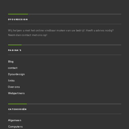
DYOURDESIGN
Wij helpen u met het online vindbaar maken van uw bedrijf. Heeft u advies nodig?
Neem dan contact met ons op!
PAGINA’S
Blog
contact
Dyourdesign
links
Over ons
Webpartners
CATEGORIEËN
Algemeen
Computers