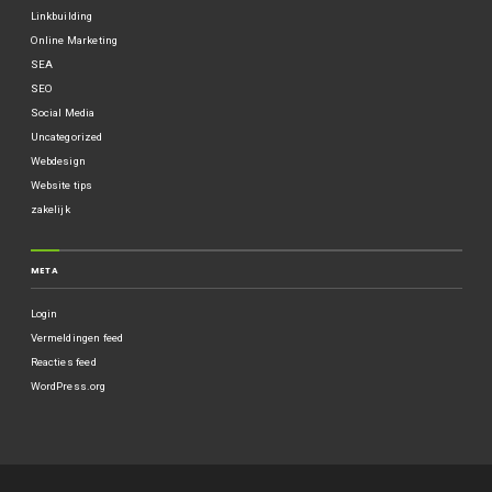
Linkbuilding
Online Marketing
SEA
SEO
Social Media
Uncategorized
Webdesign
Website tips
zakelijk
META
Login
Vermeldingen feed
Reacties feed
WordPress.org