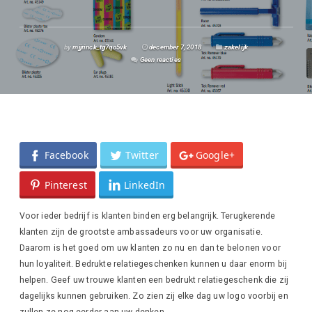
by
mjjrinck_tg7qo5vk
december 7, 2018
zakelijk
Geen reacties
Facebook
Twitter
Google+
Pinterest
LinkedIn
Voor ieder bedrijf is klanten binden erg belangrijk. Terugkerende
klanten zijn de grootste ambassadeurs voor uw organisatie.
Daarom is het goed om uw klanten zo nu en dan te belonen voor
hun loyaliteit. Bedrukte relatiegeschenken kunnen u daar enorm bij
helpen. Geef uw trouwe klanten een bedrukt relatiegeschenk die zij
dagelijks kunnen gebruiken. Zo zien zij elke dag uw logo voorbij en
zullen ze nog eerder aan uw denken.