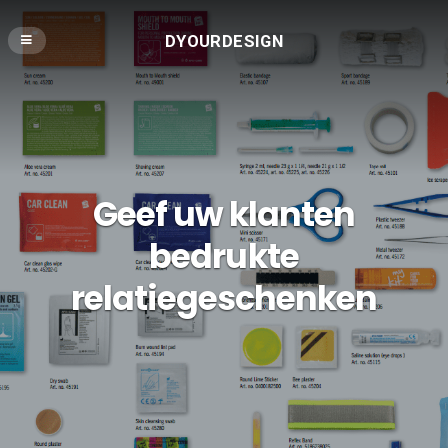
DYOURDESIGN
Geef uw klanten
bedrukte
relatiegeschenken