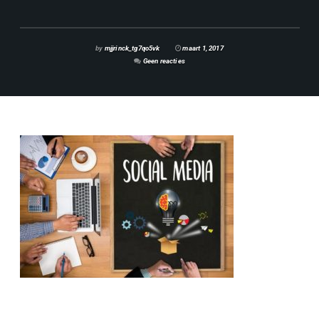
by
mjjrinck_tg7qo5vk
maart 1, 2017
Geen reacties