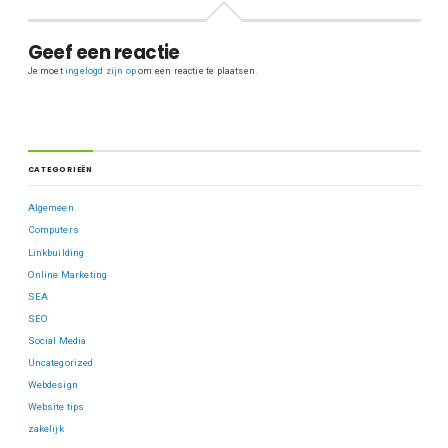
Geef een reactie
Je moet
ingelogd zijn op
om een reactie te plaatsen.
CATEGORIEËN
Algemeen
Computers
Linkbuilding
Online Marketing
SEA
SEO
Social Media
Uncategorized
Webdesign
Website tips
zakelijk