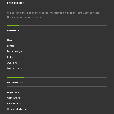
DYOURDESIGN
Wij helpen u met het online vindbaar maken van uw bedrijf. Heeft u advies nodig?
Neem dan contact met ons op!
PAGINA’S
Blog
contact
Dyourdesign
links
Over ons
Webpartners
CATEGORIEËN
Algemeen
Computers
Linkbuilding
Online Marketing