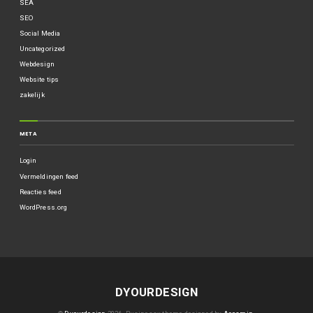
SEA
SEO
Social Media
Uncategorized
Webdesign
Website tips
zakelijk
META
Login
Vermeldingen feed
Reacties feed
WordPress.org
DYOURDESIGN