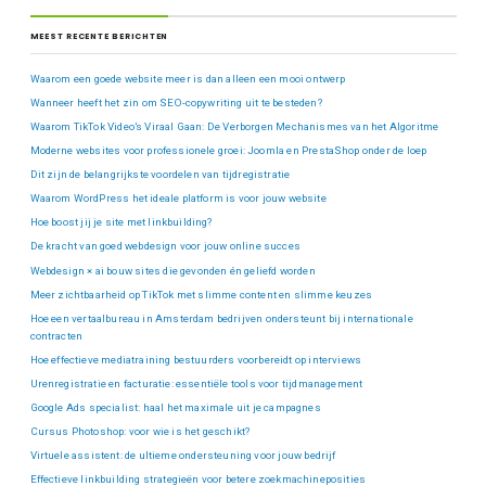
MEEST RECENTE BERICHTEN
Waarom een goede website meer is dan alleen een mooi ontwerp
Wanneer heeft het zin om SEO-copywriting uit te besteden?
Waarom TikTok Video’s Viraal Gaan: De Verborgen Mechanismes van het Algoritme
Moderne websites voor professionele groei: Joomla en PrestaShop onder de loep
Dit zijn de belangrijkste voordelen van tijdregistratie
Waarom WordPress het ideale platform is voor jouw website
Hoe boost jij je site met linkbuilding?
De kracht van goed webdesign voor jouw online succes
Webdesign × ai bouw sites die gevonden én geliefd worden
Meer zichtbaarheid op TikTok met slimme content en slimme keuzes
Hoe een vertaalbureau in Amsterdam bedrijven ondersteunt bij internationale
contracten
Hoe effectieve mediatraining bestuurders voorbereidt op interviews
Urenregistratie en facturatie: essentiële tools voor tijdmanagement
Google Ads specialist: haal het maximale uit je campagnes
Cursus Photoshop: voor wie is het geschikt?
Virtuele assistent: de ultieme ondersteuning voor jouw bedrijf
Effectieve linkbuilding strategieën voor betere zoekmachineposities