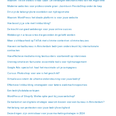
Waarom TikTok Video’s Viraal Gaan: De Verborgen Mechanismes van het Algoritme
Moderne websites voor professionele groei: Joomla en PrestaShop onder de loep
Dit zijn de belangrijkste voordelen van tijdregistratie
Waarom WordPress het ideale platform is voor jouw website
Hoe boost jij je site met linkbuilding?
De kracht van goed webdesign voor jouw online succes
Webdesign × ai bouw sites die gevonden én geliefd worden
Meer zichtbaarheid op TikTok met slimme content en slimme keuzes
Hoe een vertaalbureau in Amsterdam bedrijven ondersteunt bij internationale
contracten
Hoe effectieve mediatraining bestuurders voorbereidt op interviews
Urenregistratie en facturatie: essentiële tools voor tijdmanagement
Google Ads specialist: haal het maximale uit je campagnes
Cursus Photoshop: voor wie is het geschikt?
Virtuele assistent: de ultieme ondersteuning voor jouw bedrijf
Effectieve linkbuilding strategieën voor betere zoekmachineposities
Een bedrijfsdatabase kopen
WordPress of Shopify: Welke optie past bij jouw webshop?
De toekomst van digitale strategie: waarom kiezen voor een bureau in Amsterdam?
Het belang van pentesten voor jouw bedrijfsveiligheid
Deze dingen zijn onmisbaar voor jouw marketingstrategie in 2024