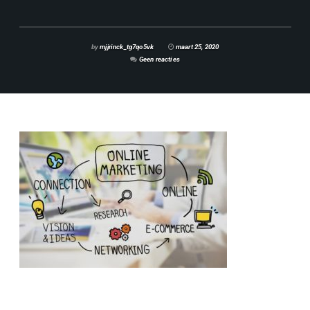
by
mjjrinck_tg7qo5vk
maart 25, 2020
Geen reacties