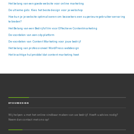
Het belang van een goede website voor online marketing
De ultieme gids: Kies het beste design voor je webshop
Hoe kun je je website optimaliseren om bezoekers een superieure gebruikerservaring
te bieden?
Het Belang van een Bedrijfsfilm voor Effectieve Contentmarketing
De voordelen van een cdp platform
De voordelen van Content Marketing voor jouw bedrijf
Het belang van professioneel WordPress webdesign
Het krachtige hulpmiddel dat content marketing heet
DYOURDESIGN
Wij helpen u met het online vindbaar maken van uw bedrijf. Heeft u advies nodig?
Neem dan contact met ons op!