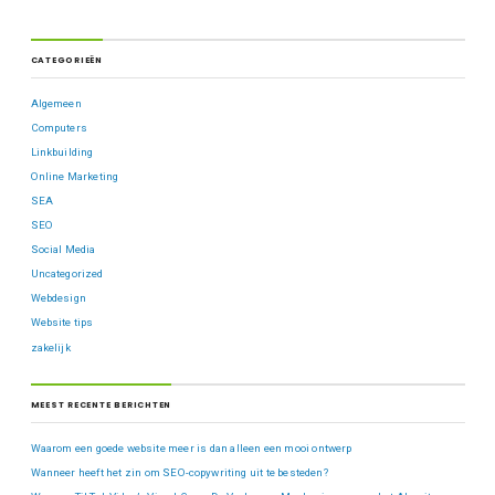
CATEGORIEËN
Algemeen
Computers
Linkbuilding
Online Marketing
SEA
SEO
Social Media
Uncategorized
Webdesign
Website tips
zakelijk
MEEST RECENTE BERICHTEN
Waarom een goede website meer is dan alleen een mooi ontwerp
Wanneer heeft het zin om SEO-copywriting uit te besteden?