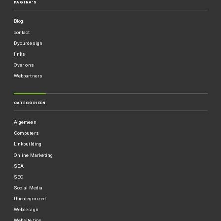
PAGINA’S
Blog
contact
Dyourdesign
links
Over ons
Webpartners
CATEGORIEËN
Algemeen
Computers
Linkbuilding
Online Marketing
SEA
SEO
Social Media
Uncategorized
Webdesign
Website tips