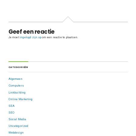
Geef een reactie
Je moet
ingelogd zijn op
om een reactie te plaatsen.
CATEGORIEËN
Algemeen
Computers
Linkbuilding
Online Marketing
SEA
SEO
Social Media
Uncategorized
Webdesign