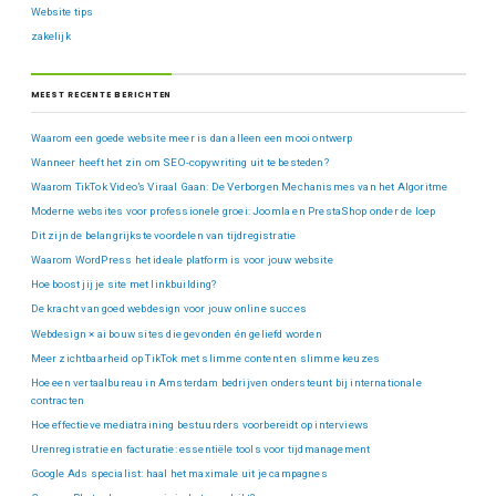
Website tips
zakelijk
MEEST RECENTE BERICHTEN
Waarom een goede website meer is dan alleen een mooi ontwerp
Wanneer heeft het zin om SEO-copywriting uit te besteden?
Waarom TikTok Video’s Viraal Gaan: De Verborgen Mechanismes van het Algoritme
Moderne websites voor professionele groei: Joomla en PrestaShop onder de loep
Dit zijn de belangrijkste voordelen van tijdregistratie
Waarom WordPress het ideale platform is voor jouw website
Hoe boost jij je site met linkbuilding?
De kracht van goed webdesign voor jouw online succes
Webdesign × ai bouw sites die gevonden én geliefd worden
Meer zichtbaarheid op TikTok met slimme content en slimme keuzes
Hoe een vertaalbureau in Amsterdam bedrijven ondersteunt bij internationale
contracten
Hoe effectieve mediatraining bestuurders voorbereidt op interviews
Urenregistratie en facturatie: essentiële tools voor tijdmanagement
Google Ads specialist: haal het maximale uit je campagnes