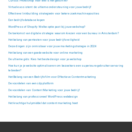
Cursus Photoshop: voor wie is het geschikt?
Virtuele assistent: de ultieme ondersteuning voor jouw bedrijf
Effectieve linkbuilding strategieën voor betere zoekmachineposities
Een bedrijfsdatabase kopen
WordPress of Shopify: Welke optie past bij jouw webshop?
De toekomst van digitale strategie: waarom kiezen voor een bureau in Amsterdam?
Het belang van pentesten voor jouw bedrijfsveiligheid
Deze dingen zijn onmisbaar voor jouw marketingstrategie in 2024
Het belang van een goede website voor online marketing
De ultieme gids: Kies het beste design voor je webshop
Hoe kun je je website optimaliseren om bezoekers een superieure gebruikerservaring
te bieden?
Het Belang van een Bedrijfsfilm voor Effectieve Contentmarketing
De voordelen van een cdp platform
De voordelen van Content Marketing voor jouw bedrijf
Het belang van professioneel WordPress webdesign
Het krachtige hulpmiddel dat content marketing heet