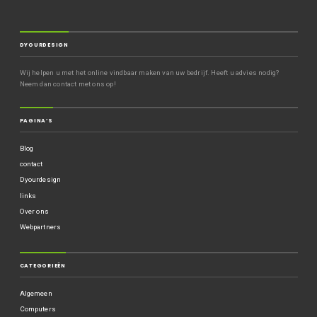
DYOURDESIGN
Wij helpen u met het online vindbaar maken van uw bedrijf. Heeft u advies nodig?
Neem dan contact met ons op!
PAGINA’S
Blog
contact
Dyourdesign
links
Over ons
Webpartners
CATEGORIEËN
Algemeen
Computers