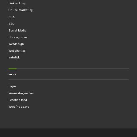
Linkbuilding
Online Marketing
SEA
SEO
Social Media
Uncategorized
Webdesign
Website tips
zakelijk
META
Login
Vermeldingen feed
Reacties feed
WordPress.org