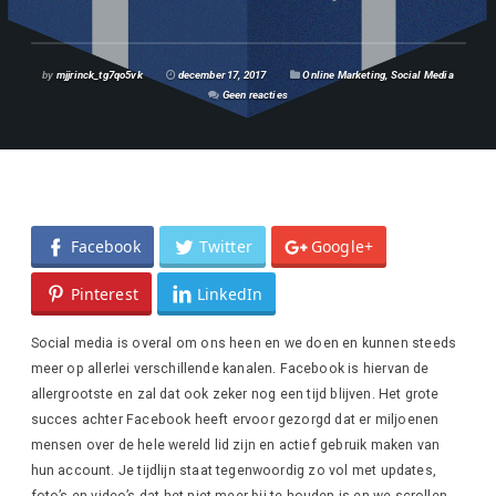
by
mjjrinck_tg7qo5vk
december 17, 2017
Online Marketing
,
Social Media
Geen reacties
Facebook
Twitter
Google+
Pinterest
LinkedIn
Social media is overal om ons heen en we doen en kunnen steeds
meer op allerlei verschillende kanalen. Facebook is hiervan de
allergrootste en zal dat ook zeker nog een tijd blijven. Het grote
succes achter Facebook heeft ervoor gezorgd dat er miljoenen
mensen over de hele wereld lid zijn en actief gebruik maken van
hun account. Je tijdlijn staat tegenwoordig zo vol met updates,
foto’s en video’s dat het niet meer bij te houden is en we scrollen