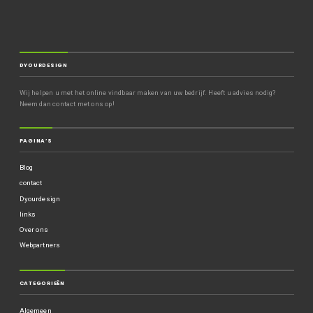
DYOURDESIGN
Wij helpen u met het online vindbaar maken van uw bedrijf. Heeft u advies nodig?
Neem dan contact met ons op!
PAGINA’S
Blog
contact
Dyourdesign
links
Over ons
Webpartners
CATEGORIEËN
Algemeen