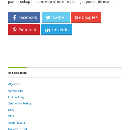
partnerschap tussen twee sites of op een gesponsorde manier.
Facebook
Twitter
Google+
Pinterest
LinkedIn
CATEGORIEËN
Algemeen
Computers
Linkbuilding
Online Marketing
SEA
SEO
Social Media
Uncategorized