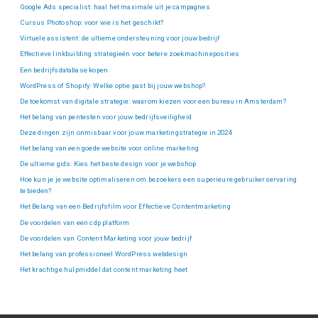
Google Ads specialist: haal het maximale uit je campagnes
Cursus Photoshop: voor wie is het geschikt?
Virtuele assistent: de ultieme ondersteuning voor jouw bedrijf
Effectieve linkbuilding strategieën voor betere zoekmachineposities
Een bedrijfsdatabase kopen
WordPress of Shopify: Welke optie past bij jouw webshop?
De toekomst van digitale strategie: waarom kiezen voor een bureau in Amsterdam?
Het belang van pentesten voor jouw bedrijfsveiligheid
Deze dingen zijn onmisbaar voor jouw marketingstrategie in 2024
Het belang van een goede website voor online marketing
De ultieme gids: Kies het beste design voor je webshop
Hoe kun je je website optimaliseren om bezoekers een superieure gebruikerservaring
te bieden?
Het Belang van een Bedrijfsfilm voor Effectieve Contentmarketing
De voordelen van een cdp platform
De voordelen van Content Marketing voor jouw bedrijf
Het belang van professioneel WordPress webdesign
Het krachtige hulpmiddel dat content marketing heet