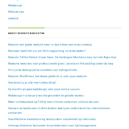
Webdesign
Website tips
zakelijk
MEEST RECENTE BERICHTEN
Waarom een goede website meer is dan alleen een mooi ontwerp
Wanneer heeft het zin om SEO-copywriting uit te besteden?
Waarom TikTok Video’s Viraal Gaan: De Verborgen Mechanismes van het Algoritme
Moderne websites voor professionele groei: Joomla en PrestaShop onder de loep
Dit zijn de belangrijkste voordelen van tijdregistratie
Waarom WordPress het ideale platform is voor jouw website
Hoe boost jij je site met linkbuilding?
De kracht van goed webdesign voor jouw online succes
Webdesign × ai bouw sites die gevonden én geliefd worden
Meer zichtbaarheid op TikTok met slimme content en slimme keuzes
Hoe een vertaalbureau in Amsterdam bedrijven ondersteunt bij internationale
contracten
Hoe effectieve mediatraining bestuurders voorbereidt op interviews
Urenregistratie en facturatie: essentiële tools voor tijdmanagement