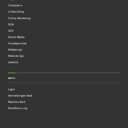
Computers
Linkbuilding
Online Marketing
SEA
SEO
Social Media
Uncategorized
Webdesign
Website tips
zakelijk
META
Login
Vermeldingen feed
Reacties feed
WordPress.org