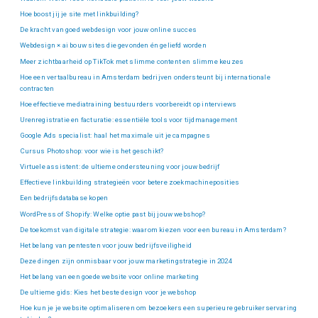
Hoe boost jij je site met linkbuilding?
De kracht van goed webdesign voor jouw online succes
Webdesign × ai bouw sites die gevonden én geliefd worden
Meer zichtbaarheid op TikTok met slimme content en slimme keuzes
Hoe een vertaalbureau in Amsterdam bedrijven ondersteunt bij internationale
contracten
Hoe effectieve mediatraining bestuurders voorbereidt op interviews
Urenregistratie en facturatie: essentiële tools voor tijdmanagement
Google Ads specialist: haal het maximale uit je campagnes
Cursus Photoshop: voor wie is het geschikt?
Virtuele assistent: de ultieme ondersteuning voor jouw bedrijf
Effectieve linkbuilding strategieën voor betere zoekmachineposities
Een bedrijfsdatabase kopen
WordPress of Shopify: Welke optie past bij jouw webshop?
De toekomst van digitale strategie: waarom kiezen voor een bureau in Amsterdam?
Het belang van pentesten voor jouw bedrijfsveiligheid
Deze dingen zijn onmisbaar voor jouw marketingstrategie in 2024
Het belang van een goede website voor online marketing
De ultieme gids: Kies het beste design voor je webshop
Hoe kun je je website optimaliseren om bezoekers een superieure gebruikerservaring