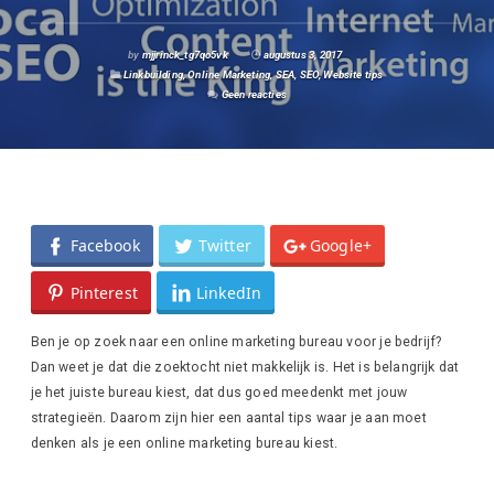
by
mjjrinck_tg7qo5vk
augustus 3, 2017
Linkbuilding
,
Online Marketing
,
SEA
,
SEO
,
Website tips
Geen reacties
Facebook
Twitter
Google+
Pinterest
LinkedIn
Ben je op zoek naar een online marketing bureau voor je bedrijf?
Dan weet je dat die zoektocht niet makkelijk is. Het is belangrijk dat
je het juiste bureau kiest, dat dus goed meedenkt met jouw
strategieën. Daarom zijn hier een aantal tips waar je aan moet
denken als je een online marketing bureau kiest.