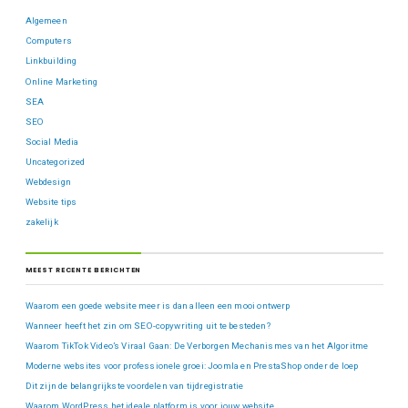
Algemeen
Computers
Linkbuilding
Online Marketing
SEA
SEO
Social Media
Uncategorized
Webdesign
Website tips
zakelijk
MEEST RECENTE BERICHTEN
Waarom een goede website meer is dan alleen een mooi ontwerp
Wanneer heeft het zin om SEO-copywriting uit te besteden?
Waarom TikTok Video’s Viraal Gaan: De Verborgen Mechanismes van het Algoritme
Moderne websites voor professionele groei: Joomla en PrestaShop onder de loep
Dit zijn de belangrijkste voordelen van tijdregistratie
Waarom WordPress het ideale platform is voor jouw website