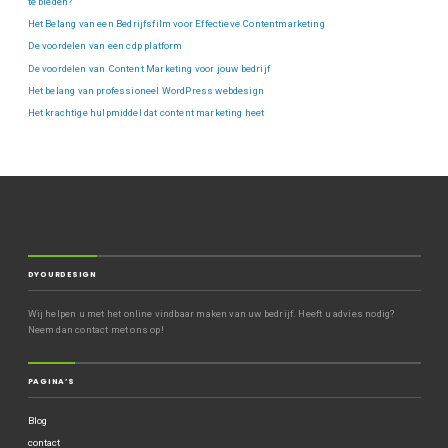
te bieden?
Het Belang van een Bedrijfsfilm voor Effectieve Contentmarketing
De voordelen van een cdp platform
De voordelen van Content Marketing voor jouw bedrijf
Het belang van professioneel WordPress webdesign
Het krachtige hulpmiddel dat content marketing heet
DYOURDESIGN
Wij helpen u met het online vindbaar maken van uw bedrijf. Heeft u advies nodig?
Neem dan contact met ons op!
PAGINA’S
Blog
contact