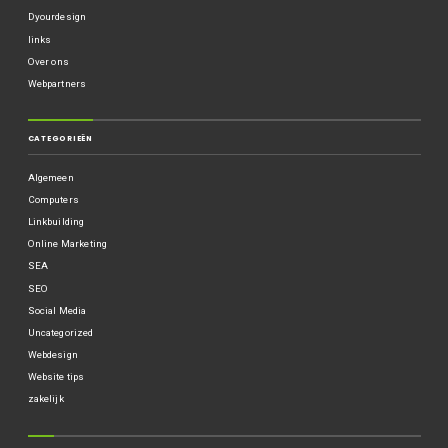
Dyourdesign
links
Over ons
Webpartners
CATEGORIEËN
Algemeen
Computers
Linkbuilding
Online Marketing
SEA
SEO
Social Media
Uncategorized
Webdesign
Website tips
zakelijk