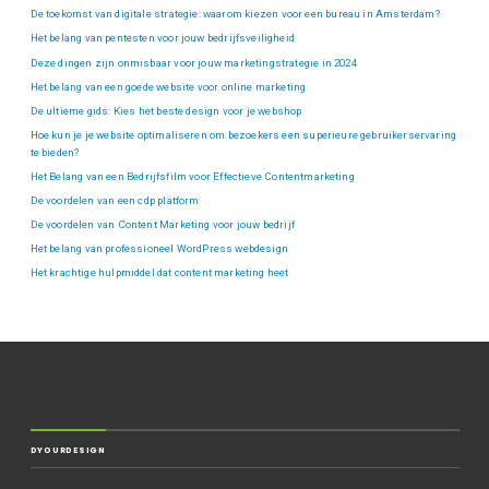
De toekomst van digitale strategie: waarom kiezen voor een bureau in Amsterdam?
Het belang van pentesten voor jouw bedrijfsveiligheid
Deze dingen zijn onmisbaar voor jouw marketingstrategie in 2024
Het belang van een goede website voor online marketing
De ultieme gids: Kies het beste design voor je webshop
Hoe kun je je website optimaliseren om bezoekers een superieure gebruikerservaring
te bieden?
Het Belang van een Bedrijfsfilm voor Effectieve Contentmarketing
De voordelen van een cdp platform
De voordelen van Content Marketing voor jouw bedrijf
Het belang van professioneel WordPress webdesign
Het krachtige hulpmiddel dat content marketing heet
DYOURDESIGN