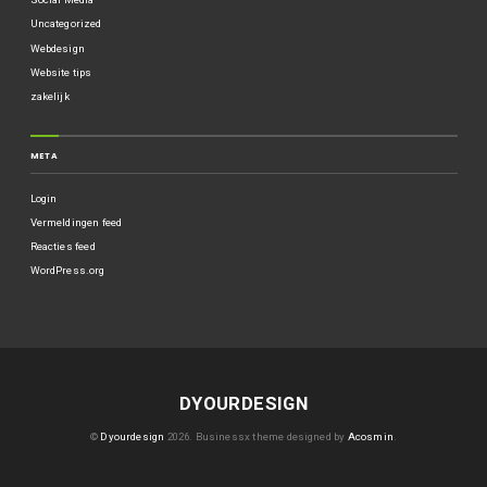
Uncategorized
Webdesign
Website tips
zakelijk
META
Login
Vermeldingen feed
Reacties feed
WordPress.org
DYOURDESIGN
©
Dyourdesign
2026.
Businessx theme designed by
Acosmin
.