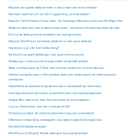
Waarom een goede website meer is dan alleen een mooi ontwerp
Wanneer heeft het zin om SEO-copywriting uit te besteden?
Waarom TikTok Video’s Viraal Gaan: De Verborgen Mechanismes van het Algoritme
Moderne websites voor professionele groei: Joomla en PrestaShop onder de loep
Dit zijn de belangrijkste voordelen van tijdregistratie
Waarom WordPress het ideale platform is voor jouw website
Hoe boost jij je site met linkbuilding?
De kracht van goed webdesign voor jouw online succes
Webdesign × ai bouw sites die gevonden én geliefd worden
Meer zichtbaarheid op TikTok met slimme content en slimme keuzes
Hoe een vertaalbureau in Amsterdam bedrijven ondersteunt bij internationale
contracten
Hoe effectieve mediatraining bestuurders voorbereidt op interviews
Urenregistratie en facturatie: essentiële tools voor tijdmanagement
Google Ads specialist: haal het maximale uit je campagnes
Cursus Photoshop: voor wie is het geschikt?
Virtuele assistent: de ultieme ondersteuning voor jouw bedrijf
Effectieve linkbuilding strategieën voor betere zoekmachineposities
Een bedrijfsdatabase kopen
WordPress of Shopify: Welke optie past bij jouw webshop?