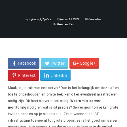
by
mjjrinck_tg7qo5vk
januari 18, 2022
Computers
Geen reacties
Facebook
Twitter
Google+
Pinterest
LinkedIn
Maak je gebruik van een server? Dan is het belangrijk om deze af en
toe te onderhouden en om te bekijken of er eventueel maatregelen
nodig zijn. Dit heet server monitoring.
Waarom is server
monitoring
nodig en wat is dit precies? Server monitoring kan grote
invloed hebben op je organisatie. Zeker wanneer de ICT
infrastructuur toeneemt tot grote proporties is het goed om server
monitoring uit te voeren. Hoe dat precies zit lees je in dit artikel.