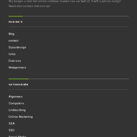
Wij helpen u met het online vindbaar maken van uw bedrijf. Heeft u advies nodig?
Neem dan contact met ons op!
PAGINA’S
Blog
contact
Dyourdesign
links
Over ons
Webpartners
CATEGORIEËN
Algemeen
Computers
Linkbuilding
Online Marketing
SEA
SEO
Social Media