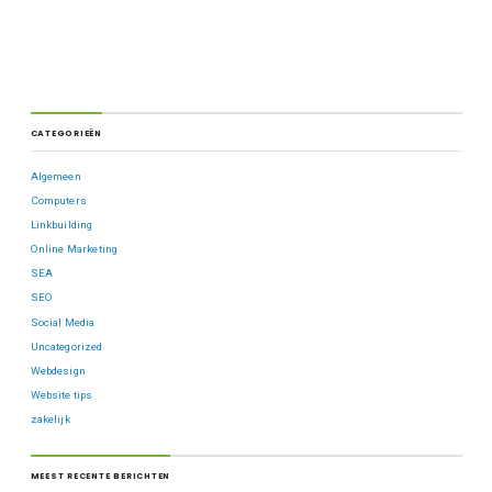
CATEGORIEËN
Algemeen
Computers
Linkbuilding
Online Marketing
SEA
SEO
Social Media
Uncategorized
Webdesign
Website tips
zakelijk
MEEST RECENTE BERICHTEN