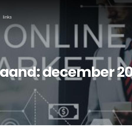
links
aand:
december 20