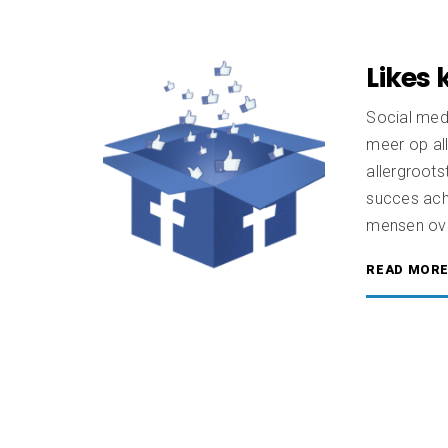
Likes
Social med
meer op all
allergroots
succes ach
mensen over
READ MOR