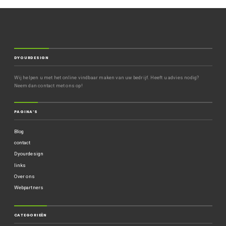
DYOURDESIGN
Wij helpen u met het online vindbaar maken van uw bedrijf. Heeft u advies nodig?
Neem dan contact met ons op!
PAGINA’S
Blog
contact
Dyourdesign
links
Over ons
Webpartners
CATEGORIEËN