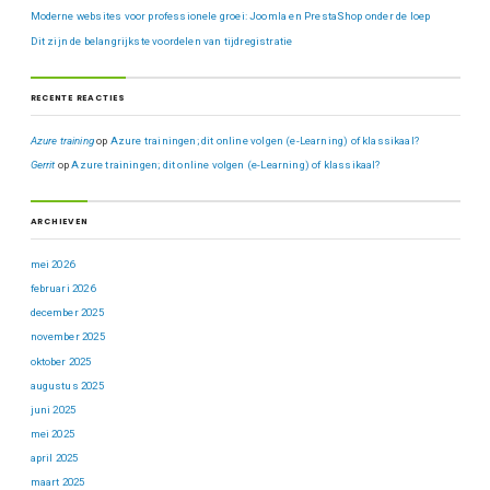
Moderne websites voor professionele groei: Joomla en PrestaShop onder de loep
Dit zijn de belangrijkste voordelen van tijdregistratie
RECENTE REACTIES
Azure training
op
Azure trainingen; dit online volgen (e-Learning) of klassikaal?
Gerrit
op
Azure trainingen; dit online volgen (e-Learning) of klassikaal?
ARCHIEVEN
mei 2026
februari 2026
december 2025
november 2025
oktober 2025
augustus 2025
juni 2025
mei 2025
april 2025
maart 2025