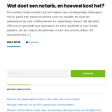
Wat doet een notaris, en hoeveel kost het?
Een notaris helpt mensen bij het maken van rechtsgeldige afspraken.
Hij/zij geeft een passend advies voor jou situatie en doet dit
gebaseerd op een onafhankelijk en onpartijdig manier. Na dat alles
officieel is gemaakt qua afspraken en alles duidelijk is voor beide
partijen, zal de notaris dit allemaal in een document zetten. Dit
document die […]
READ MORE
Algemeen
RECENTE BERICHTEN
Waarom een goede website meer is dan alleen een mooi ontwerp
Wanneer heeft het zin om SEO-copywriting uit te besteden?
Waarom TikTok Video’s Viraal Gaan: De Verborgen Mechanismes van het Algoritme