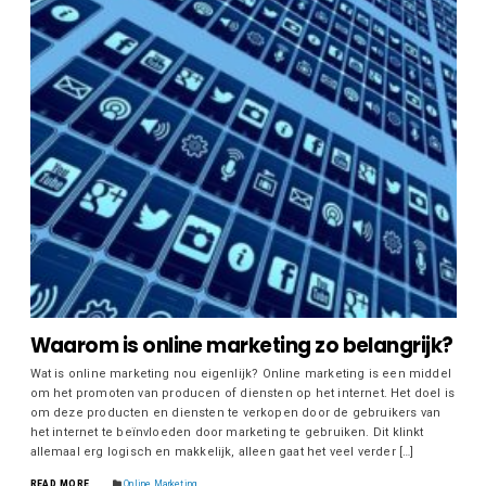
Waarom is online marketing zo belangrijk?
Wat is online marketing nou eigenlijk? Online marketing is een middel
om het promoten van producen of diensten op het internet. Het doel is
om deze producten en diensten te verkopen door de gebruikers van
het internet te beïnvloeden door marketing te gebruiken. Dit klinkt
allemaal erg logisch en makkelijk, alleen gaat het veel verder […]
READ MORE
Online Marketing