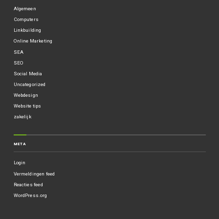
Algemeen
Computers
Linkbuilding
Online Marketing
SEA
SEO
Social Media
Uncategorized
Webdesign
Website tips
zakelijk
META
Login
Vermeldingen feed
Reacties feed
WordPress.org