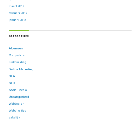
maart 2017
februari 2017
januari 2015
CATEGORIEËN
Algemeen
Computers
Linkbuilding
Online Marketing
SEA
SEO
Social Media
Uncategorized
Webdesign
Website tips
zakelijk