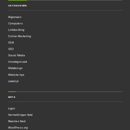
CATEGORIEËN
Algemeen
Computers
Linkbuilding
Online Marketing
SEA
SEO
Social Media
Uncategorized
Webdesign
Website tips
zakelijk
META
Login
Vermeldingen feed
Reacties feed
WordPress.org