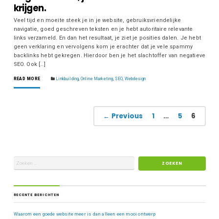
krijgen.
Veel tijd en moeite steek je in je website, gebruiksvriendelijke
navigatie, goed geschreven teksten en je hebt autoritaire relevante
links verzameld. En dan het resultaat, je ziet je posities dalen. Je hebt
geen verklaring en vervolgens kom je erachter dat je vele spammy
backlinks hebt gekregen. Hierdoor ben je het slachtoffer van negatieve
SEO. Ook […]
READ MORE
Linkbuilding
,
Online Marketing
,
SEO
,
Webdesign
← Previous
1
…
5
6
RECENTE BERICHTEN
Waarom een goede website meer is dan alleen een mooi ontwerp