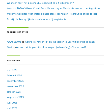
Wanneer heeft het zin om SEO-copywriting uit te besteden?
Waarom TikTok Video’s Viraal Gaan: De Verborgen Mechanismes van het Algoritme
Moderne websites voor professionele groei: Joomla en PrestaShop onder de loep
Dit zijn de belangrijkste voordelen van tijdregistratie
RECENTE REACTIES
Azure training
op
Azure trainingen; dit online volgen (e-Learning) of klassikaal?
Gerrit
op
Azure trainingen; dit online volgen (e-Learning) of klassikaal?
ARCHIEVEN
mei 2026
februari 2026
december 2025
november 2025
oktober 2025
augustus 2025
juni 2025
mei 2025