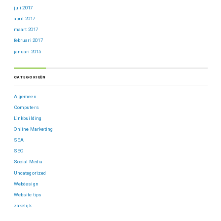
juli 2017
april 2017
maart 2017
februari 2017
januari 2015
CATEGORIEËN
Algemeen
Computers
Linkbuilding
Online Marketing
SEA
SEO
Social Media
Uncategorized
Webdesign
Website tips
zakelijk