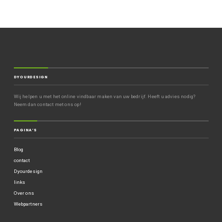
DYOURDESIGN
Wij helpen u met het online vindbaar maken van uw bedrijf. Heeft u advies nodig?
Neem dan contact met ons op!
PAGINA’S
Blog
contact
Dyourdesign
links
Over ons
Webpartners