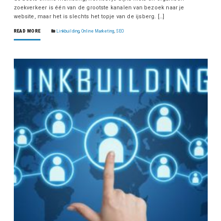
zoekverkeer is één van de grootste kanalen van bezoek naar je
website, maar het is slechts het topje van de ijsberg. […]
READ MORE
Linkbuilding
,
Online Marketing
,
SEO